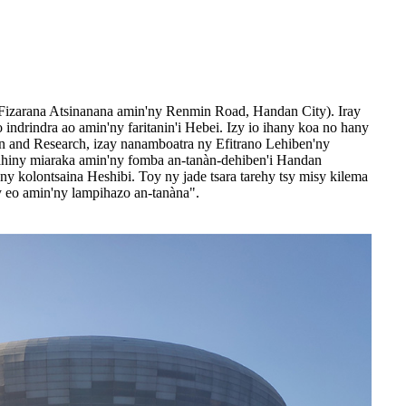
Fizarana Atsinanana amin'ny Renmin Road, Handan City). Iray
 indrindra ao amin'ny faritanin'i Hebei. Izy io ihany koa no hany
sign and Research, izay nanamboatra ny Efitrano Lehiben'ny
ahiny miaraka amin'ny fomba an-tanàn-dehiben'i Handan
y kolontsaina Heshibi. Toy ny jade tsara tarehy tsy misy kilema
hy eo amin'ny lampihazo an-tanàna".