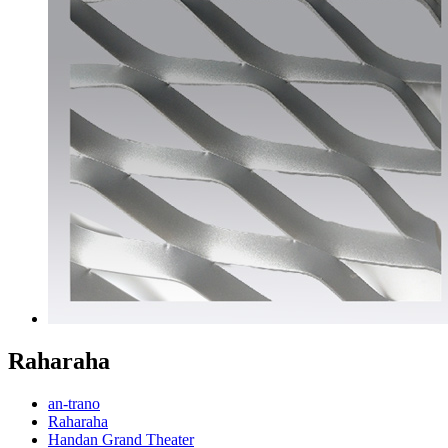
Raharaha
an-trano
Raharaha
Handan Grand Theater