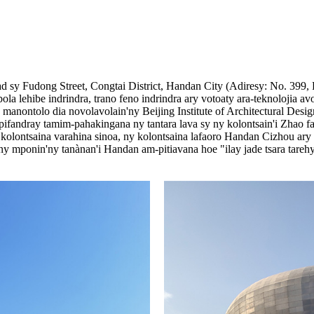
sy Fudong Street, Congtai District, Handan City (Adiresy: No. 399, 
a lehibe indrindra, trano feno indrindra ary votoaty ara-teknolojia avo
no manontolo dia novolavolain'ny Beijing Institute of Architectural De
fandray tamim-pahakingana ny tantara lava sy ny kolontsain'i Zhao f
olontsaina varahina sinoa, ny kolontsaina lafaoro Handan Cizhou ary n
'ny mponin'ny tanànan'i Handan am-pitiavana hoe "ilay jade tsara tare