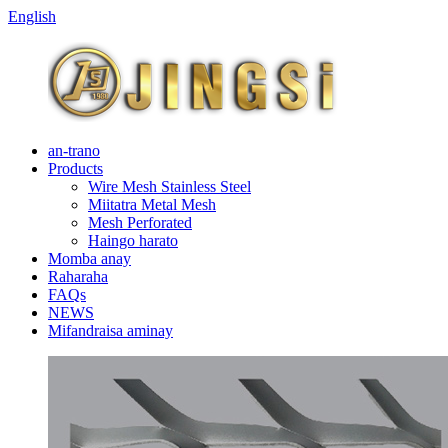
English
an-trano
Products
Wire Mesh Stainless Steel
Miitatra Metal Mesh
Mesh Perforated
Haingo harato
Momba anay
Raharaha
FAQs
NEWS
Mifandraisa aminay