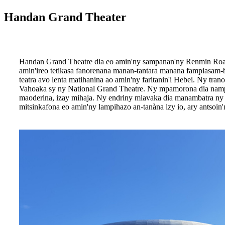
Handan Grand Theater
Handan Grand Theatre dia eo amin'ny sampanan'ny Renmin Road 
amin'ireo tetikasa fanorenana manan-tantara manana fampiasam-bol
teatra avo lenta matihanina ao amin'ny faritanin'i Hebei. Ny tra
Vahoaka sy ny National Grand Theatre. Ny mpamorona dia nampi
maoderina, izay mihaja. Ny endriny miavaka dia manambatra ny k
mitsinkafona eo amin'ny lampihazo an-tanàna izy io, ary antsoin